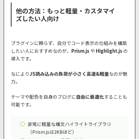
他の方法：もっと軽量・カスタマイ
ズしたい人向け
プラグインに頼らず、自分でコード表示の仕組みを構築
したい人におすすめなのが、
Prism.js
や
Highlight.js
の
導入です。
なにより
JS読み込みの負荷が小さく高速&軽量
なのが魅
力。
テーマや配色を自身のブログに
自由に最適化
することも
可能です。
非常に軽量な構文ハイライトライブラリ
（Prism.jsは2KBほど）