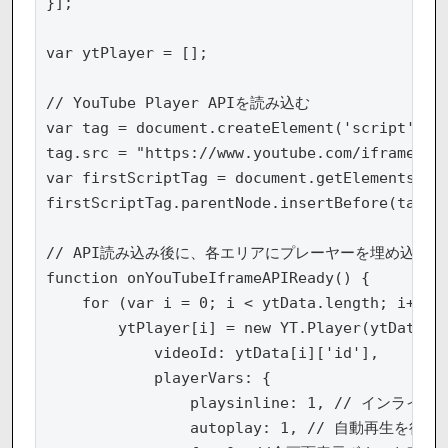
}];

var ytPlayer = [];

// YouTube Player APIを読み込む

var tag = document.createElement('script');

tag.src = "https://www.youtube.com/iframe_api
var firstScriptTag = document.getElementsByTa
firstScriptTag.parentNode.insertBefore(tag, f
// API読み込み後に、各エリアにプレーヤーを埋め込む

function onYouTubeIframeAPIReady() {

    for (var i = 0; i < ytData.length; i++) {
        ytPlayer[i] = new YT.Player(ytData[i]
            videoId: ytData[i]['id'],

            playerVars: {

                playsinline: 1, // インライ
                autoplay: 1, // 自動再生を行う
