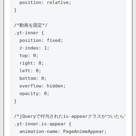
  position: relative;

}

/*動画を固定*/

.yt-inner {

  position: fixed;

  z-index: 1;

  top: 0;

  right: 0;

  left: 0;

  bottom: 0;

  overflow: hidden;

  opacity: 0;

}

/*jQueryで付与されたis-appearクラスがついたらYou
.yt-inner.is-appear {

  animation-name: PageAnimeAppear;
