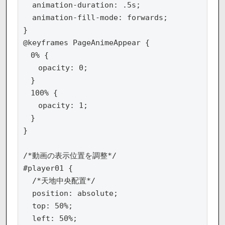
  animation-duration: .5s;

  animation-fill-mode: forwards;

}

@keyframes PageAnimeAppear {

　0% {

　　opacity: 0;

　}

　100% {

　　opacity: 1;

　}

}

/*動画の表示位置を調整*/

#player01 {

  /*天地中央配置*/

  position: absolute;

  top: 50%;

  left: 50%;
