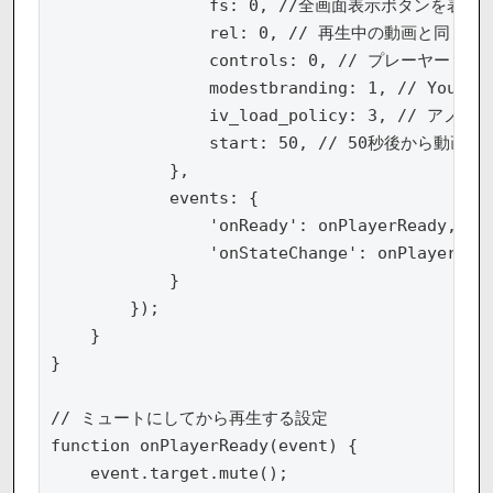
                fs: 0, //全画面表示ボタンを表示し
                rel: 0, // 再生中の動画と同
                controls: 0, // プレーヤー
                modestbranding: 1, // YouT
                iv_load_policy: 3, // ア
                start: 50, // 50秒後から動画が
            },

            events: {

                'onReady': onPlayer
                'onStateChange': onPlay
            }

        });

    }

}

// ミュートにしてから再生する設定

function onPlayerReady(event) {

    event.target.mute();
