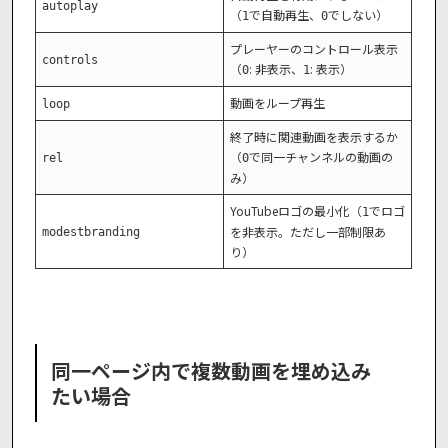
autoplay
（
で自動再生、
でしない）
1
0
プレーヤーのコントロール表示
controls
（
: 非表示、
: 表示）
0
1
動画をループ再生
loop
終了時に関連動画を表示するか
（
で同一チャンネルの動画の
rel
0
み）
YouTubeロゴの最小化（
でロゴ
1
を非表示。ただし一部制限あ
modestbranding
り）
同一ページ内で複数動画を埋め込み
たい場合